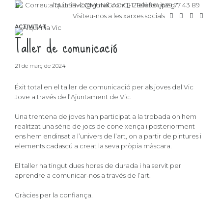
Correu:
alquimiavic@gmail.com
Telèfon:
639 77 43 89
Visiteu-nos a les xarxes socials
ACTIVITAT
Taller de comunicació
21 de març de 2024
Éxit total en el taller de comunicació per als joves del Vic
Jove a través de l’Ajuntament de Vic.
Una trentena de joves han participat a la trobada on hem
realitzat una sèrie de jocs de coneixença i posteriorment
ens hem endinsat a l’univers de l’art, on a partir de pintures i
elements cadascú a creat la seva pròpia màscara.
El taller ha tingut dues hores de durada i ha servit per
aprendre a comunicar-nos a través de l’art.
Gràcies per la confiança.