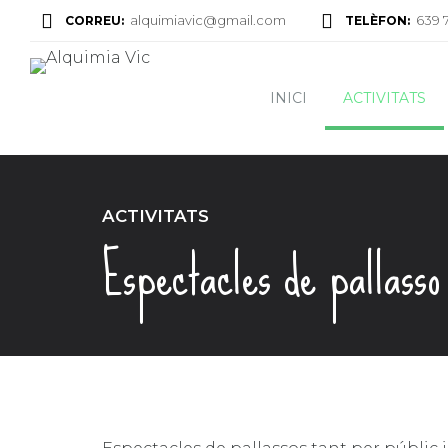
alquimiavic@gmail.com
639 
CORREU:
TELÈFON:
INICI
ACTIVITATS
ACTIVITATS
Espectacles de pallasso