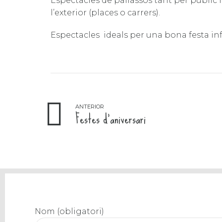
Espectacles de pallassos tant per públic i
l’exterior (places o carrers).
Espectacles ideals per una bona festa infan
ANTERIOR
Festes d'aniversari
Nom (obligatori)