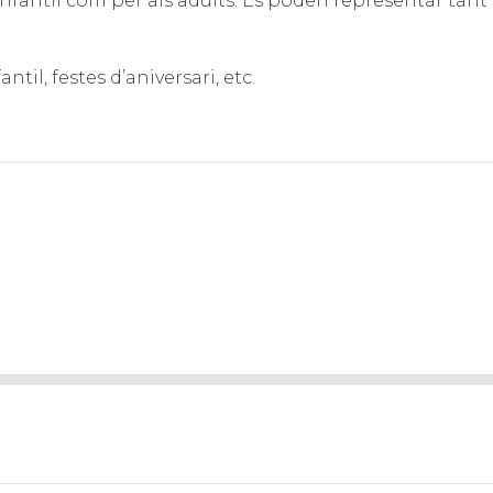
nfantil com per als adults. Es poden representar tant e
til, festes d’aniversari, etc.