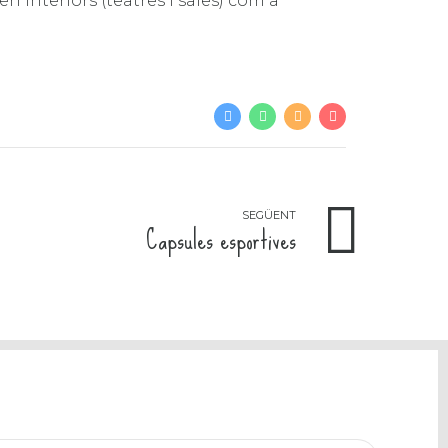
n interiors (teatres i sales) com a
SEGÜENT
Capsules esportives