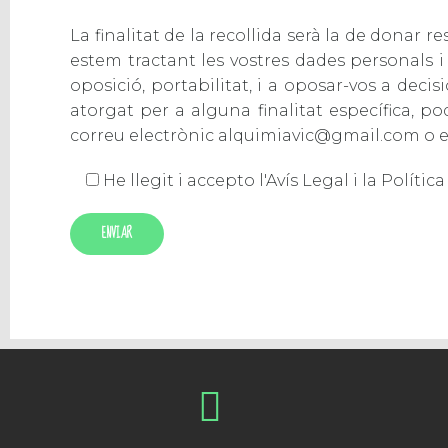
La finalitat de la recollida serà la de donar 
estem tractant les vostres dades personals i p
oposició, portabilitat, i a oposar-vos a dec
atorgat per a alguna finalitat específica, p
correu electrònic
alquimiavic@gmail.com
o e
He llegit i accepto
l'Avís Legal i la Políti