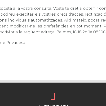
resposta a la vostra consulta. Vostè té dret a obtenir 
odreu exercitar els vostres drets d'accés, rectificaci
isions individuals automatitzades. Així mateix, podrà 
odent modificar-ne les preferències en tot moment. Po
scrivint a la següent adreça: Balmes, 16-18 2n 1a 0850
ca de Privadesa
.