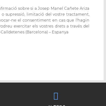
confirmació sobre si a Josep Manel Cañete Ariza
ó o supressió, limitació del vostre tractament,
revocar-ne el consentiment en cas que l'hagin
dreu exercitar els vostres drets a través del
6-Calldetenes (Barcelona) – Espanya