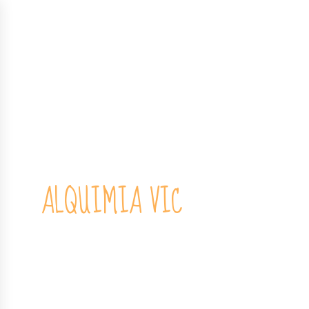
ACTIVITATS PER
GAUDIR
ALQUIMIA VIC
Tallers de risoteràpia amb dinàmiques de clown
(risoclown). Despedides de solters, aniversaris o
perquè si…Realitzem extraescolars a les escoles de
primària i instituts a la comarca d’Osona. Son
exrtraescolars d’arts variades com pintura fang,
manualitats, malabars, trapezi, teles, clown…Fem