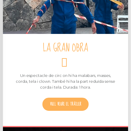
LA GRAN OBRA
Un espectacle de circ on hi ha malabars, masses,
corda, tela i clown. També hi ha la part reduïda sense
corda i tela. Durada: 1 hora.
VULL VEURE EL TRÀILER