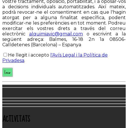
vostre tractament, oposició, portabilitat, i a oposar-vos
a decisions individuals automatitzades. Així mateix,
podrà revocar-ne el consentiment en cas que l'hagin
atorgat per a alguna finalitat específica, podent
modificar-ne les preferències en tot moment. Podreu
exercitar els vostres drets a través del correu
electrònic
alquimiavic@gmail.com
o escrivint a la
següent adreça: Balmes, 16-18 2n 1a 08506-
Calldetenes (Barcelona) – Espanya
He llegit i accepto
l'Avís Legal i la Política de
Privadesa
.
ACTIVITATS