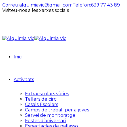
Correu:
alquimiavic@gmail.com
Telèfon:
639 77 43 89
Visiteu-nos a les xarxes socials
Inici
Activitats
Extraescolars vàries
Tallers de circ
Casals Escolars
Camps de treball per a joves
Servei de monitoratge
Festes d’aniversari
Espectacles de pallasso