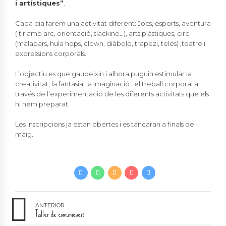
i artístiques”
.
Cada dia farem una activitat diferent: Jocs, esports, aventura
( tir amb arc, orientació, slackine…), arts plàstiques, circ
(malabars, hula hops, clown, diàbolo, trapezi, teles) ,teatre i
expressions corporals.
L’objectiu es que gaudeixin i alhora puguin estimular la
creativitat, la fantasia, la imaginació i el treball corporal a
través de l’experimentació de les diferents activitats que els
hi hem preparat.
Les inscripcions ja estan obertes i es tancaran a finals de
maig.
ANTERIOR
Taller de comunicació