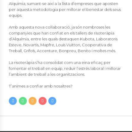
Alquímia, sumant-se així a la llista d’empreses que aposten
per aquesta metodologia per millorar el benestar dels seus
equips.
Amb aquesta nova col·laboració, ja són nombroses les
companyies que han confiat en els tallers de risoteràpia
d’Alquímia, entre les quals destaquen Kubota, Laboratoris
Esteve, Novartis, Mapfre, Louis Vuitton, Cooperativa de
Treball, Grifols, Accenture, Bonpreu, Benito i moltes més.
La risoteràpia s’ha consolidat com una eina eficaç per
fomentar el treball en equip, reduir l’estrés laboral i millorar
l’ambient de treball a les organitzacions.
T’animes a confiar amb nosaltres?