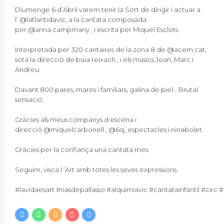
Diumenge 6 d’Abril varem tenir la Sort de dirigir i actuar a
l’
@latlantidavic
, a la cantata composada
per
@anna.campmany
, i escrita per Miquel Esclots.
Interpretada per 320 cantaires de la zona 8 de
@acem.cat
,
sota la direcció de buia reixach , i els músics Joan, Marc i
Andreu.
Davant 800 pares, mares i familiars, galina de piel… Brutal
sensació.
Gràcies als meus companys d escena i
direcció
@miquelcarbonell
,
@6q_espectacles
i ninabolet.
Gràcies per la confiança una cantata mes.
Seguim, visca l ‘Art amb totes les seves expressions.
#lavidaesart
#nasdepallasso
#alquimiavic
#cantatainfantil
#circ
#