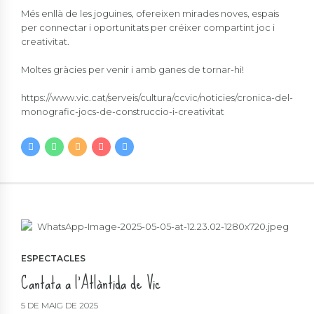
Més enllà de les joguines, ofereixen mirades noves, espais
per connectar i oportunitats per créixer compartint joc i
creativitat.
Moltes gràcies per venir i amb ganes de tornar-hi!
https://www.vic.cat/serveis/cultura/ccvic/noticies/cronica-del-
monografic-jocs-de-construccio-i-creativitat
ESPECTACLES
Cantata a l’Atlàntida de Vic
5 DE MAIG DE 2025