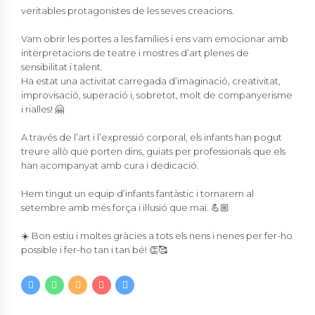
veritables protagonistes de les seves creacions.
Vam obrir les portes a les famílies i ens vam emocionar amb
interpretacions de teatre i mostres d’art plenes de
sensibilitat i talent.
Ha estat una activitat carregada d’imaginació, creativitat,
improvisació, superació i, sobretot, molt de companyerisme
i rialles! 🤗
A través de l’art i l’expressió corporal, els infants han pogut
treure allò que porten dins, guiats per professionals que els
han acompanyat amb cura i dedicació.
Hem tingut un equip d’infants fantàstic i tornarem al
setembre amb més força i il·lusió que mai. 💪🏼
☀️ Bon estiu i moltes gràcies a tots els nens i nenes per fer-ho
possible i fer-ho tan i tan bé! 👏🥰