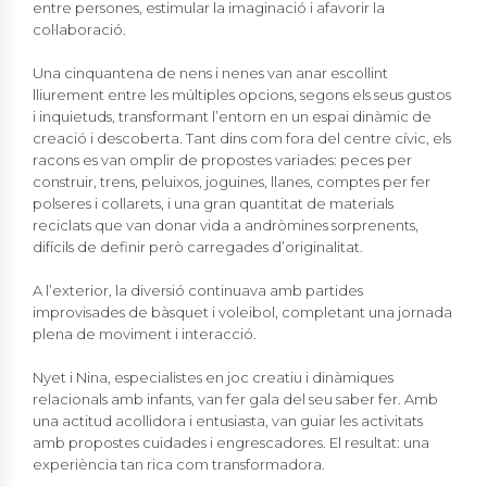
entre persones, estimular la imaginació i afavorir la
col·laboració.
Una cinquantena de nens i nenes van anar escollint
lliurement entre les múltiples opcions, segons els seus gustos
i inquietuds, transformant l’entorn en un espai dinàmic de
creació i descoberta. Tant dins com fora del centre cívic, els
racons es van omplir de propostes variades: peces per
construir, trens, peluixos, joguines, llanes, comptes per fer
polseres i collarets, i una gran quantitat de materials
reciclats que van donar vida a andròmines sorprenents,
difícils de definir però carregades d’originalitat.
A l’exterior, la diversió continuava amb partides
improvisades de bàsquet i voleibol, completant una jornada
plena de moviment i interacció.
Nyet i Nina, especialistes en joc creatiu i dinàmiques
relacionals amb infants, van fer gala del seu saber fer. Amb
una actitud acollidora i entusiasta, van guiar les activitats
amb propostes cuidades i engrescadores. El resultat: una
experiència tan rica com transformadora.