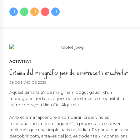
ACTIVITAT
Crònica del monogràfic: jocs de construcció i creativitat
28 DE MAIG DE 2025
Aquest dimarts, 27 de maig, hem pogut gaudir d’un
monogràfic dedicat als jocs de construcció i creativitat, a
càrrec de Nyet i Nina Cia. Alquimia.
Amb el lema “aprendre a compartir, crear vincles i
relacionar-nos mentre juguem”, la proposta va esdevenir
molt més que una simple activitat lúdica. Els participants van
descobrir com, a través del joc, es poden teixir connexions