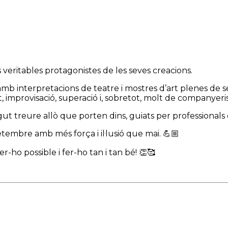
 veritables protagonistes de les seves creacions.
mb interpretacions de teatre i mostres d’art plenes de sens
, improvisació, superació i, sobretot, molt de companyerism
n pogut treure allò que porten dins, guiats per profession
tembre amb més força i il·lusió que mai. 💪🏼
er-ho possible i fer-ho tan i tan bé! 👏🥰