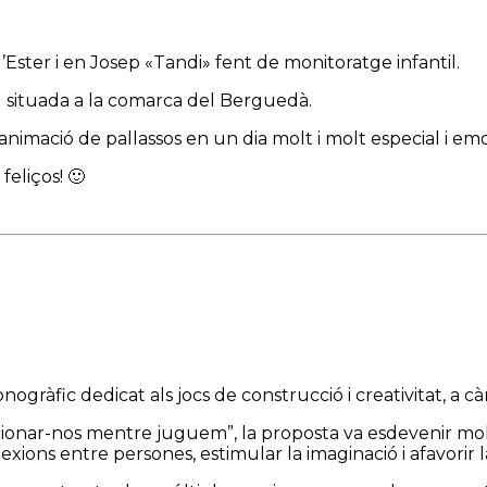
ster i en Josep «Tandi» fent de monitoratge infantil.
l situada a la comarca del Berguedà.
 animació de pallassos en un dia molt i molt especial i emo
feliços! 🙂
àfic dedicat als jocs de construcció i creativitat, a càr
cionar-nos mentre juguem”, la proposta va esdevenir molt
xions entre persones, estimular la imaginació i afavorir la