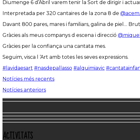
Diumenge 6 d’Abril varem tenir la Sort de dirigir i actuar
Interpretada per 320 cantaires de la zona 8 de
@acem.
Davant 800 pares, mares i familiars, galina de piel… Brut
Gràcies als meus companys d escena i direcció
@miquel
Gràcies per la confiança una cantata mes.
Seguim, visca l ‘Art amb totes les seves expressions.
#lavidaesart
#nasdepallasso
#alquimiavic
#cantatainfan
Notícies més recents
Notícies anteriors
ACTIVITATS