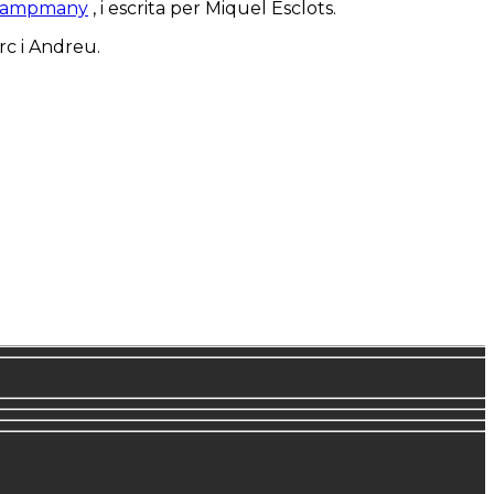
campmany
, i escrita per Miquel Esclots.
arc i Andreu.