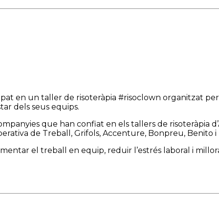
at en un taller de risoteràpia #risoclown organitzat per 
ar dels seus equips.
ompanyies que han confiat en els tallers de risoteràpia 
perativa de Treball, Grifols, Accenture, Bonpreu, Benito 
entar el treball en equip, reduir l’estrés laboral i millor