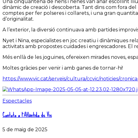
Una cinquantena de nens i nenes van anar escollint lliu
dinàmic de creació i descoberta. Tant dins com fora del c
comptes per fer polseres i collarets, i una gran quantit
d’originalitat.
A l’exterior, la diversió continuava amb partides impro
Nyet i Nina, especialistes en joc creatiu i dinàmiques rel
activitats amb propostes cuidades i engrescadores. El r
Més enllà de les joguines, ofereixen mirades noves, espai
Moltes gràcies per venir i amb ganes de tornar-hi!
https://www.vic.cat/serveis/cultura/ccvic/noticies/croni
Espectacles
Cantata a l’Atlàntida de Vic
5 de maig de 2025