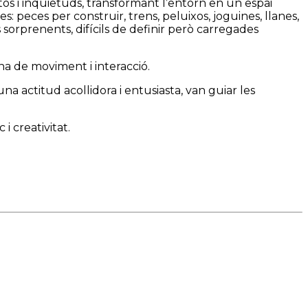
os i inquietuds, transformant l’entorn en un espai
: peces per construir, trens, peluixos, joguines, llanes,
 sorprenents, difícils de definir però carregades
na de moviment i interacció.
na actitud acollidora i entusiasta, van guiar les
i creativitat.