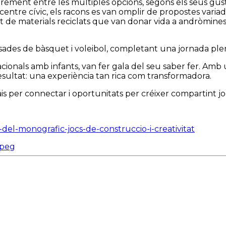
rement entre les múltiples opcions, segons els seus gust
entre cívic, els racons es van omplir de propostes variades
at de materials reciclats que van donar vida a andròmines
visades de bàsquet i voleibol, completant una jornada ple
acionals amb infants, van fer gala del seu saber fer. Amb u
esultat: una experiència tan rica com transformadora.
s per connectar i oportunitats per créixer compartint joc 
ca-del-monografic-jocs-de-construccio-i-creativitat