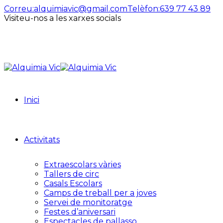
Correu:
alquimiavic@gmail.com
Telèfon:
639 77 43 89
Visiteu-nos a les xarxes socials
Inici
Activitats
Extraescolars vàries
Tallers de circ
Casals Escolars
Camps de treball per a joves
Servei de monitoratge
Festes d’aniversari
Espectacles de pallasso