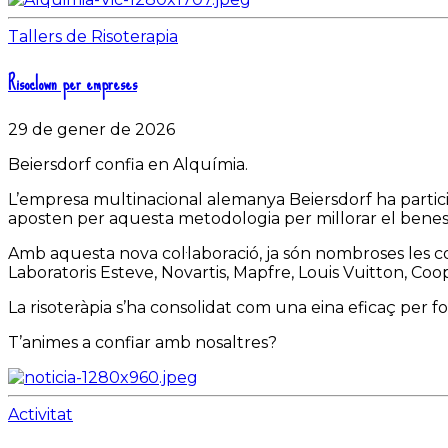
Tallers de Risoterapia
Risoclown per empreses
29 de gener de 2026
Beiersdorf confia en Alquímia.
L’empresa multinacional alemanya Beiersdorf ha particip
aposten per aquesta metodologia per millorar el benest
Amb aquesta nova col·laboració, ja són nombroses les c
Laboratoris Esteve, Novartis, Mapfre, Louis Vuitton, Coo
La risoteràpia s’ha consolidat com una eina eficaç per fom
T’animes a confiar amb nosaltres?
Activitat