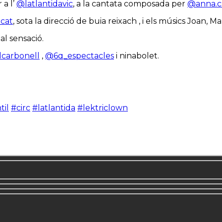
 a l’
@latlantidavic
, a la cantata composada per
@anna.
cat
, sota la direcció de buia reixach , i els músics Joan, M
al sensació.
carbonell
,
@6q_espectacles
i ninabolet.
til
#circ
#latlantida
#lektriclown