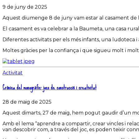
9 de juny de 2025
Aquest diumenge 8 de juny vam estar al casament de l’E
El casament es va celebrar a la Baumeta, una casa rura
Diferentes activitats per els més infants, una ludoteca i
Moltes gràcies per la confiança i que sigueu molt i molt 
Activitat
Crònica del monogràfic: jocs de construcció i creativitat
28 de maig de 2025
Aquest dimarts, 27 de maig, hem pogut gaudir d’un monogr
Amb el lema “aprendre a compartir, crear vincles i rela
van descobrir com, a través del joc, es poden teixir conne