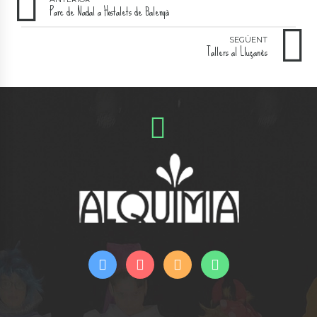
Parc de Nadal a Hostalets de Balenyà
SEGÜENT
Tallers al Lluçanès