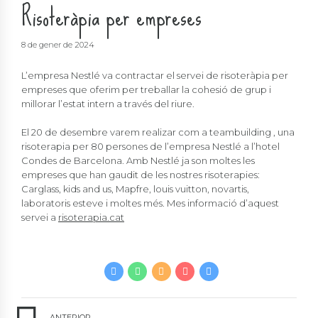
Risoteràpia per empreses
8 de gener de 2024
L’empresa Nestlé va contractar el servei de risoteràpia per
empreses que oferim per treballar la cohesió de grup i
millorar l’estat intern a través del riure.
El 20 de desembre varem realizar com a teambuilding , una
risoterapia per 80 persones de l’empresa Nestlé a l’hotel
Condes de Barcelona. Amb Nestlé ja son moltes les
empreses que han gaudit de les nostres risoterapies:
Carglass, kids and us, Mapfre, louis vuitton, novartis,
laboratoris esteve i moltes més. Mes informació d’aquest
servei a
risoterapia.cat
ANTERIOR