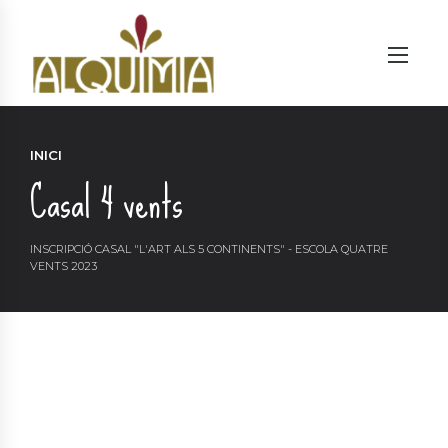
INICI
Casal 4 vents
INSCRIPCIÓ CASAL "L'ART ALS 5 CONTINENTS" - ESCOLA QUATRE
VENTS 2023