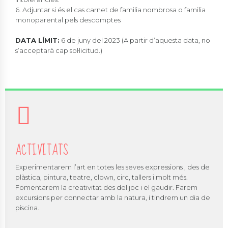
6. Adjuntar si és el cas carnet de familia nombrosa o familia
monoparental pels descomptes
DATA LÍMIT:
6 de juny del 2023 (A partir d’aquesta data, no
s’acceptarà cap sol·licitud.)
ACTIVITATS
Experimentarem l’art en totes les seves expressions , des de
plàstica, pintura, teatre, clown, circ, tallers i molt més.
Fomentarem la creativitat des del joc i el gaudir. Farem
excursions per connectar amb la natura, i tindrem un dia de
piscina.