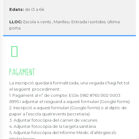
Edats:
de I3 a 6è.
LLOC:
Escola 4 vents , Manlleu. Entrada i sortides: última
porta.
PAGAMENT
La inscripció quedarà formalitzada, una vegada s’hagi fet tot
el següent procediment:
1. Pagament al nº de compte: ES54 0182 8765 5102 0003
6995 i adjuntar el resguard a aquest formulari (Google forms)
2. Inscripció a aquest formulari (Google forms) o al diptic de
paper a l’escola quatrevents (secretaria)
3. Adjuntar fotocòpia del carnet de vacunes
4. Adjuntar fotocòpia de la targeta sanitària
5. Adjuntar fotocòpia del Informe Mèdic d’al·lèrgies i/o
intoleràncies.